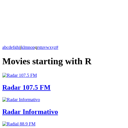
a
b
c
d
e
f
g
h
i
j
k
l
m
n
o
p
q
r
s
t
u
v
w
x
y
z
#
Movies starting with R
Radar 107.5 FM
Radar Informativo