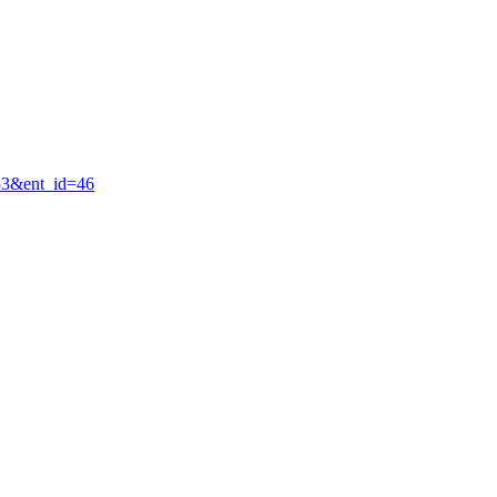
=33&ent_id=46