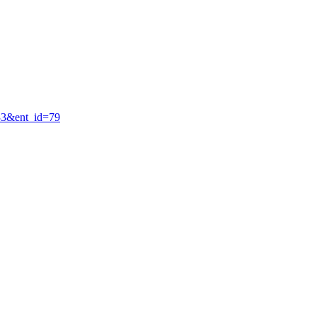
=33&ent_id=79