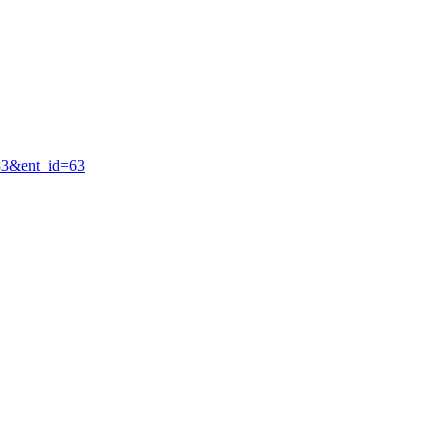
=33&ent_id=63