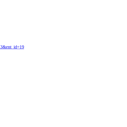
=33&ent_id=19