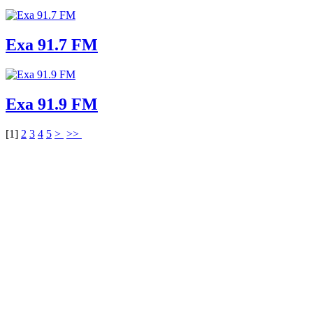
Exa 91.7 FM
Exa 91.9 FM
[
1
]
2
3
4
5
>
>>