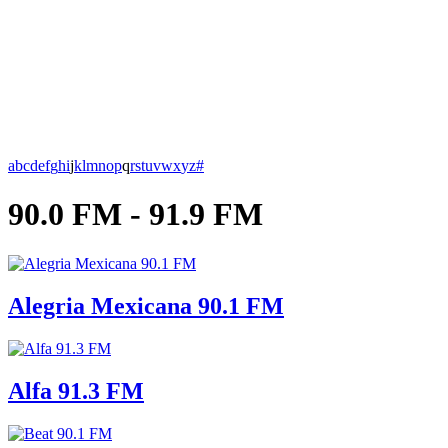
a
b
c
d
e
f
g
h
i
j
k
l
m
n
o
p
q
r
s
t
u
v
w
x
y
z
#
90.0 FM - 91.9 FM
Alegria Mexicana 90.1 FM
Alfa 91.3 FM