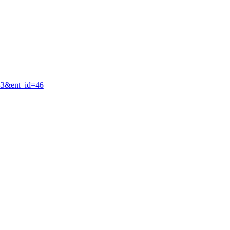
=33&ent_id=46